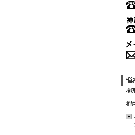
悩
場
相