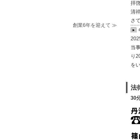
拝
清
さ
創業6年を迎えて
≫
20
当事
り2
をい
法
30