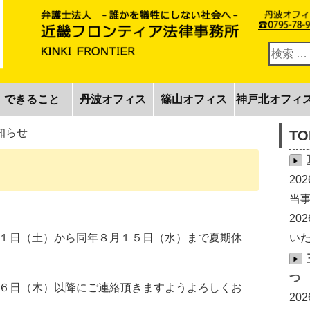
できること
丹波オフィス
篠山オフィス
神戸北オフィ
知らせ
TO
20
当事
20
いた
１日（土）から同年８月１５日（水）まで夏期休
つ
６日（木）以降にご連絡頂きますようよろしくお
20